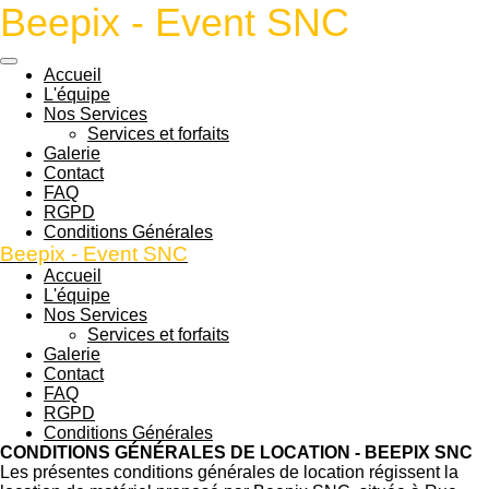
Beepix - Event
SNC
Passer
au
contenu
Accueil
principal
L'équipe
Nos Services
Services et forfaits
Galerie
Contact
FAQ
RGPD
Conditions Générales
Beepix - Event
SNC
Accueil
L'équipe
Nos Services
Services et forfaits
Galerie
Contact
FAQ
RGPD
Conditions Générales
CONDITIONS GÉNÉRALES DE LOCATION - BEEPIX SNC
Les présentes conditions générales de location régissent la