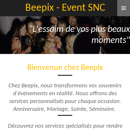
Beepix - Event
SNC
Passer
au
contenu
"L'essaim de vos plus beaux
principal
moments"
Bienvenue chez Beepix
Chez Beep
ix, nous transformons vos souvenirs
d'événements en réalité. Nous offrons des
services personnalisés pour chaque occasion.
Anniversaire, Mariage, Soirée, Séminaire.
Découvrez nos services spécialisés pour rendre